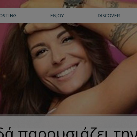
OSTING
ENJOY
DISCOVER
δά παρουσιάζει την