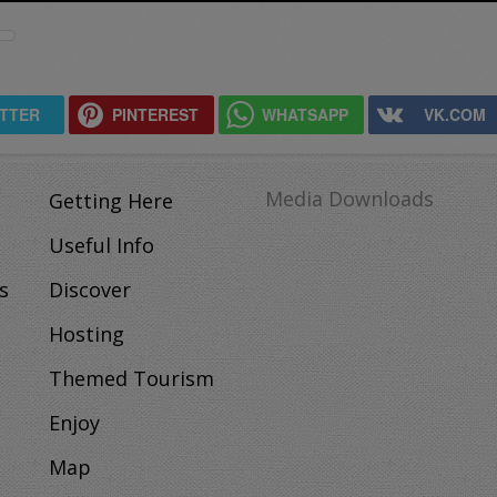
ITTER
PINTEREST
WHATSAPP
VK.COM
Media Downloads
Getting Here
Useful Info
s
Discover
Hosting
Themed Tourism
Enjoy
Map