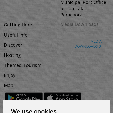
Municipal Port Office
of Loutraki -
Perachora
Media Downloads
Getting Here
Useful Info
MEDIA
Discover
DOWNLOADS
Hosting
Themed Tourism
Enjoy
Map
We use cookies