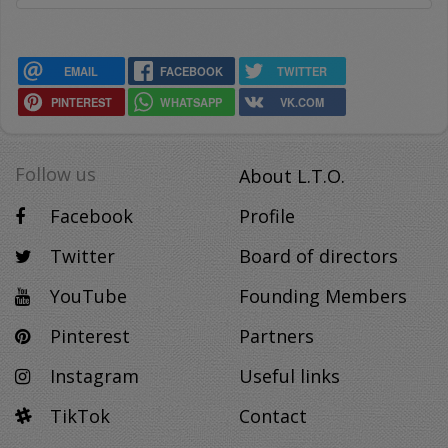
EMAIL
FACEBOOK
TWITTER
PINTEREST
WHATSAPP
VK.COM
Follow us
About L.T.O.
Facebook
Profile
Twitter
Board of directors
YouTube
Founding Members
Pinterest
Partners
Instagram
Useful links
TikTok
Contact