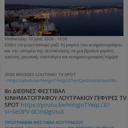
Wednesday, 10 June, 2026 - 15:50
Ελάτε να γιορτάσουμε μαζί τη μαγεία του κινηματογράφου
και την ιστορία της αυτοκίνησης σε μια βραδιά γεμάτη
εικόνες, μουσική, νοσταλγία και κινηματογραφική λάμψη!
2026 BRIDGES LOUTRAKI TV SPOT
-
https://youtu.be/HmgnTYeqLCE?si=Cpv2szKtsCnsEI8o
8o ΔΙΕΘΝΕΣ ΦΕΣΤΙΒΑΛ
ΚΙΝΗΜΑΤΟΓΡΑΦΟΥ ΛΟΥΤΡΑΚΙΟΥ ΓΕΦΥΡΕΣ TV
SPOT
https://youtu.be/HmgnTYeqLCE?
si=SeOPV-0Cim0gUiuX
ΠΡΟΓΡΑΜΜΑ ΦΕΣΤΙΒΑΛ ΛΟΥΤΡΑΚΙΟΥ