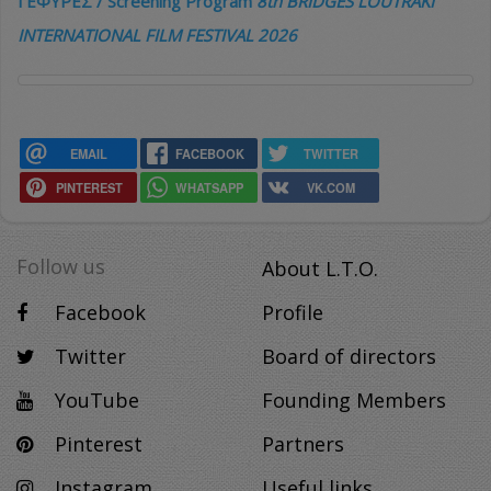
ΓΕΦΥΡΕΣ /
Screening Program
8th
BRIDGES LOUTRAKI
INTERNATIONAL FILM FESTIVAL 2026
EMAIL
FACEBOOK
TWITTER
PINTEREST
WHATSAPP
VK.COM
Follow us
About L.T.O.
Facebook
Profile
Twitter
Board of directors
YouTube
Founding Members
Pinterest
Partners
Instagram
Useful links