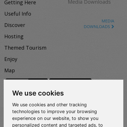
Media Downloads
Getting Here
Useful Info
MEDIA
Discover
DOWNLOADS
Hosting
Themed Tourism
Enjoy
Map
We use cookies
We use cookies and other tracking
VISITLOUTRAKI.COM
technologies to improve your browsing
2011 - 2024
| Loutraki Tourism Organization - All Rights
experience on our website, to show you
Reserved.
personalized content and targeted ads, to