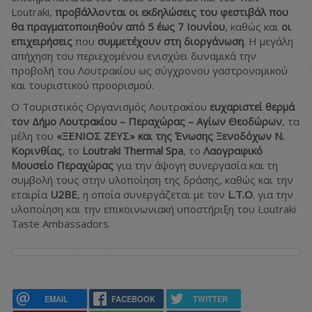
Loutraki,
προβάλλονται οι εκδηλώσεις του φεστιβάλ που
θα πραγματοποιηθούν από 5 έως 7 Ιουνίου
, καθώς και
οι
επιχειρήσεις
που
συμμετέχουν στη διοργάνωση
. Η μεγάλη
απήχηση του περιεχομένου ενισχύει δυναμικά την
προβολή του Λουτρακίου ως σύγχρονου γαστρονομικού
και τουριστικού προορισμού.
Ο Τουριστικός Οργανισμός Λουτρακίου
ευχαριστεί θερμά
τον Δήμο Λουτρακίου – Περαχώρας – Αγίων Θεοδώρων
, τα
μέλη του
«ΞΕΝΙΟΣ ΖΕΥΣ» και της Ένωσης Ξενοδόχων Ν.
Κορινθίας
, το
Loutraki Thermal Spa
, το
Λαογραφικό
Μουσείο Περαχώρας
για την άψογη συνεργασία και τη
συμβολή τους στην υλοποίηση της δράσης, καθώς και την
εταιρία
U2BE
, η οποία συνεργάζεται με τον
L.T.O
. για την
υλοποίηση και την επικοινωνιακή υποστήριξη του Loutraki
Taste Ambassadors.
EMAIL
FACEBOOK
TWITTER