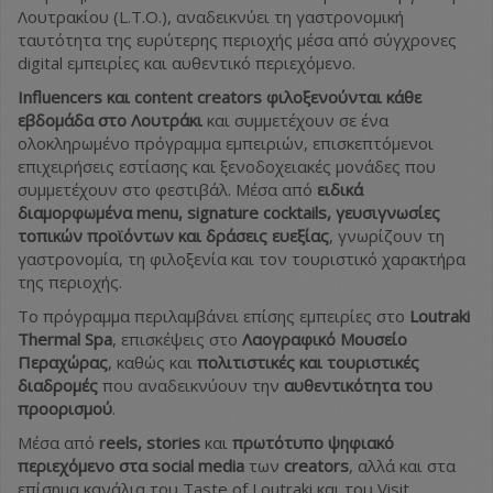
Λουτρακίου (L.T.O.), αναδεικνύει τη γαστρονομική
ταυτότητα της ευρύτερης περιοχής μέσα από σύγχρονες
digital εμπειρίες και αυθεντικό περιεχόμενο.
Influencers και content creators φιλοξενούνται κάθε
εβδομάδα στο Λουτράκι
και συμμετέχουν σε ένα
ολοκληρωμένο πρόγραμμα εμπειριών, επισκεπτόμενοι
επιχειρήσεις εστίασης και ξενοδοχειακές μονάδες που
συμμετέχουν στο φεστιβάλ. Μέσα από
ειδικά
διαμορφωμένα menu, signature cocktails, γευσιγνωσίες
τοπικών προϊόντων και δράσεις ευεξίας
, γνωρίζουν τη
γαστρονομία, τη φιλοξενία και τον τουριστικό χαρακτήρα
της περιοχής.
Το πρόγραμμα περιλαμβάνει επίσης εμπειρίες στο
Loutraki
Thermal Spa
, επισκέψεις στο
Λαογραφικό Μουσείο
Περαχώρας
, καθώς και
πολιτιστικές και τουριστικές
διαδρομές
που αναδεικνύουν την
αυθεντικότητα του
προορισμού
.
Μέσα από
reels, stories
και
πρωτότυπο ψηφιακό
περιεχόμενο στα social media
των
creators
, αλλά και στα
επίσημα κανάλια του Taste of Loutraki και του Visit