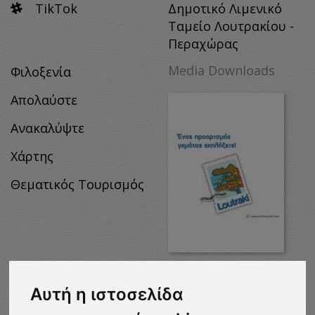
TikTok
Δημοτικό Λιμενικό
Ταμείο Λουτρακίου -
Περαχώρας
Media Downloads
Φιλοξενία
Απολαύστε
Ανακαλύψτε
Χάρτης
Θεματικός Τουρισμός
MEDIA
DOWNLOADS
Αυτή η ιστοσελίδα