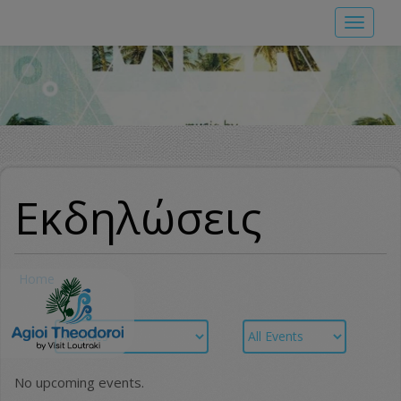
Skip
Toggle
to
navigat
main
content
Εκδηλώσεις
Home
No upcoming events.