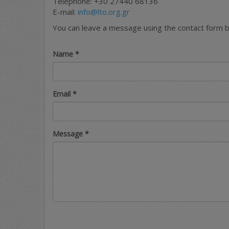
Telephone: +30 27440 68136
E-mail:
info@lto.org.gr
You can leave a message using the contact form 
Name
*
Email
*
Message
*