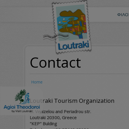
Skip
to
main
ΦΙΛΟ
content
Contact
Home
Loutraki Tourism Organization
El. Venizelou and Periadrou str.
Loutraki 20300, Greece
"KEP" Bulding