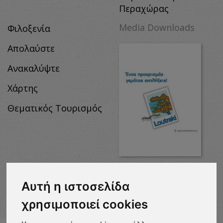
Περαχώρας
Media Downloads
Φιλοξενία
Απολαύστε
Ανακαλύψτε
Χάρτης
Θεματικός Τουρισμός
MEDIA
DOWNLOADS
Αυτή η ιστοσελίδα
χρησιμοποιεί cookies