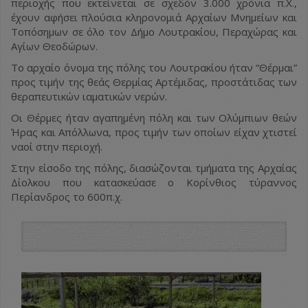
περιοχής που εκτείνεται σε σχεδόν 3.000 χρόνια π.Χ.,
έχουν αφήσει πλούσια κληρονομιά Αρχαίων Μνημείων και
Τοπόσημων σε όλο τον Δήμο Λουτρακίου, Περαχώρας και
Αγίων Θεοδώρων.
Το αρχαίο όνομα της πόλης του Λουτρακίου ήταν “Θέρμαι”
προς τιμήν της θεάς Θερμίας Αρτέμιδας, προστάτιδας των
θεραπευτικών ιαματικών νερών.
Οι Θέρμες ήταν αγαπημένη πόλη και των Ολύμπιων θεών
Ήρας και Απόλλωνα, προς τιμήν των οποίων είχαν χτιστεί
ναοί στην περιοχή.
Στην είσοδο της πόλης, διασώζονται τμήματα της Αρχαίας
Δίολκου που κατασκεύασε ο Κορίνθιος τύραννος
Περίανδρος το 600π.χ.