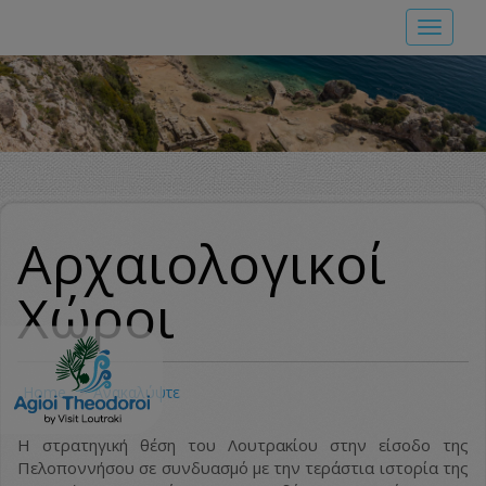
Skip
Toggle
to
navigat
main
content
Αρχαιολογικοί
Χώροι
Home
Ανακαλύψτε
Η στρατηγική θέση του Λουτρακίου στην είσοδο της
Πελοποννήσου σε συνδυασμό με την τεράστια ιστορία της