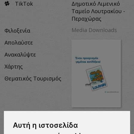
TikTok
Δημοτικό Λιμενικό
Ταμείο Λουτρακίου -
Περαχώρας
Media Downloads
Φιλοξενία
Απολαύστε
Ανακαλύψτε
Χάρτης
Θεματικός Τουρισμός
MEDIA
DOWNLOADS
Αυτή η ιστοσελίδα