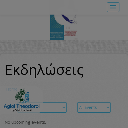
Skip
Toggle
to
navigat
main
content
Εκδηλώσεις
Home
No upcoming events.