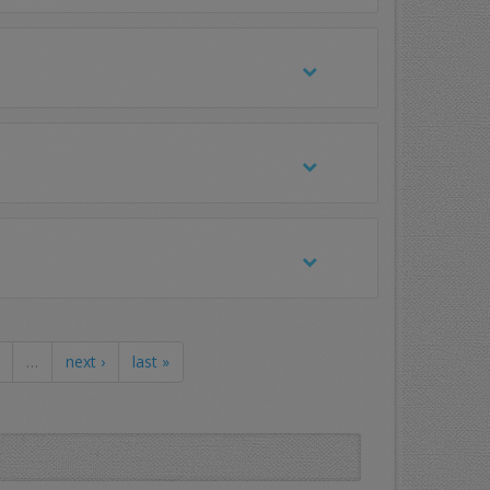
…
next ›
last »