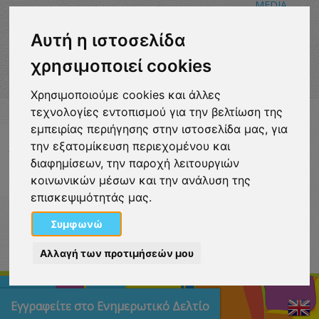
MEDIA
DOWNLOADS
Αυτή η ιστοσελίδα
χρησιμοποιεί cookies
Χρησιμοποιούμε cookies και άλλες
τεχνολογίες εντοπισμού για την βελτίωση της
VISITLOUTRAKI.COM
εμπειρίας περιήγησης στην ιστοσελίδα μας, για
2011 - 2024
| Loutraki Tourism Organization - All Rights
την εξατομίκευση περιεχομένου και
Reserved.
διαφημίσεων, την παροχή λειτουργιών
Όροι χρήσης | Πολιτική απορρήτου
κοινωνικών μέσων και την ανάλυση της
Change Cookies Preferences
επισκεψιμότητάς μας.
eurocert-
tripadvisor-
Συμφωνώ
logo.png
213.png
Αλλαγή των προτιμήσεών μου
Εγγραφείτε στο Ενημερωτικό Δελτίο