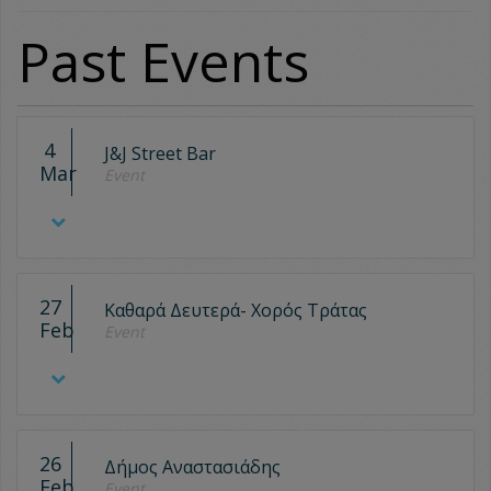
Past Events
4
J&J Street Bar
Mar
Event
27
Καθαρά Δευτερά- Χορός Τράτας
Feb
Event
26
Δήμος Αναστασιάδης
Feb
Event