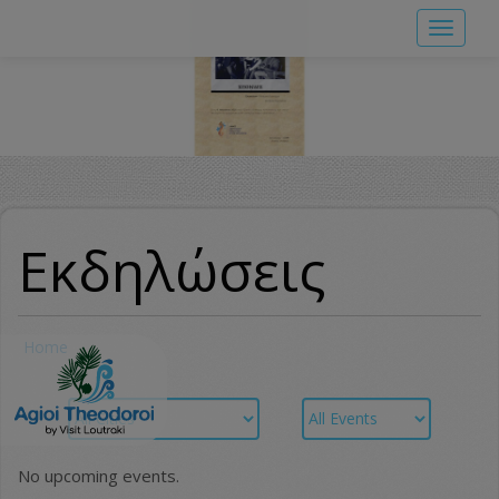
Skip
Toggle
to
navigat
main
content
Εκδηλώσεις
Home
No upcoming events.