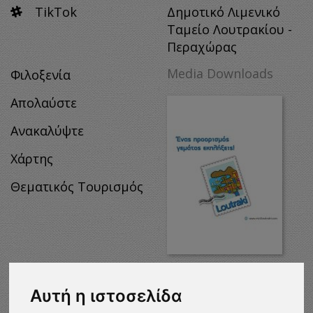
TikTok
Δημοτικό Λιμενικό
Ταμείο Λουτρακίου -
Περαχώρας
Media Downloads
Φιλοξενία
Απολαύστε
Ανακαλύψτε
Χάρτης
Θεματικός Τουρισμός
MEDIA
DOWNLOADS
Αυτή η ιστοσελίδα