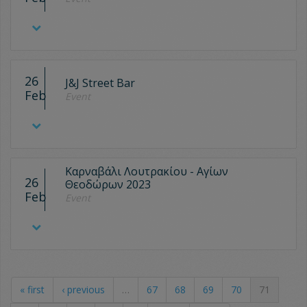
26
J&J Street Bar
Feb
Event
Καρναβάλι Λουτρακίου - Αγίων
26
Θεοδώρων 2023
Feb
Event
« first
‹ previous
…
67
68
69
70
71