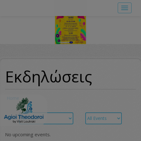
Skip
Toggle
to
navigat
main
content
Εκδηλώσεις
Home
No upcoming events.