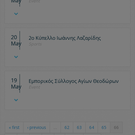
May
Event
20
2ο Κύπελλο Ιωάννης Λαζαρίδης
May
Sports
19
Εμπορικός Σύλλογος Αγίων Θεοδώρων
May
Event
« first
‹ previous
…
62
63
64
65
66