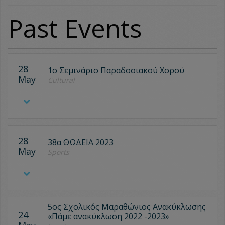
Past Events
28
1ο Σεμινάριο Παραδοσιακού Χορού
May
Cultural
28
38α ΘΩΔΕΙΑ 2023
May
Sports
5ος Σχολικός Μαραθώνιος Ανακύκλωσης
24
«Πάμε ανακύκλωση 2022 -2023»