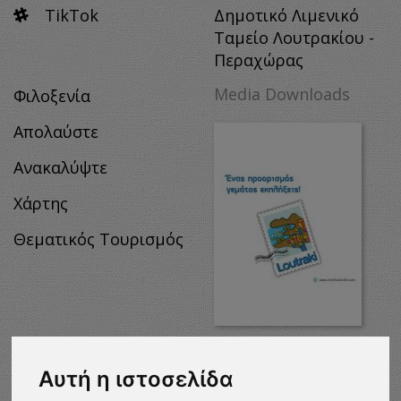
TikTok
Δημοτικό Λιμενικό
Ταμείο Λουτρακίου -
Περαχώρας
Media Downloads
Φιλοξενία
Απολαύστε
Ανακαλύψτε
Χάρτης
Θεματικός Τουρισμός
MEDIA
DOWNLOADS
Αυτή η ιστοσελίδα