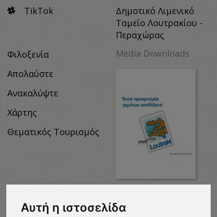
TikTok
Δημοτικό Λιμενικό
Ταμείο Λουτρακίου -
Περαχώρας
Media Downloads
Φιλοξενία
Απολαύστε
Ανακαλύψτε
Χάρτης
Θεματικός Τουρισμός
MEDIA
DOWNLOADS
Αυτή η ιστοσελίδα