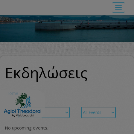
Skip
Toggle
to
navigat
main
content
Εκδηλώσεις
Home
No upcoming events.