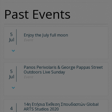
Past Events
5
Enjoy the July full moon
Jul
Event
Panos Perivolaris & George Pappas Street
5
Outdoors Live Sunday
Jul
Event
14η Ετήσια Έκθεση Σπουδαστών Global
4
ARTS Studios 2020