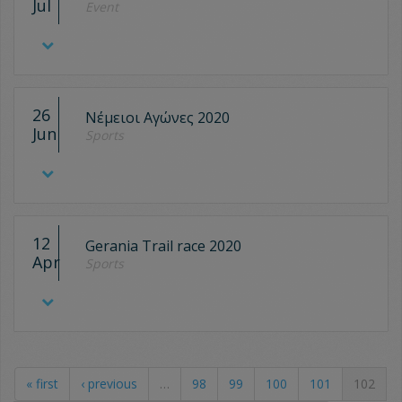
Jul
Event
26
Νέμειοι Αγώνες 2020
Jun
Sports
12
Gerania Trail race 2020
Apr
Sports
« first
‹ previous
…
98
99
100
101
102