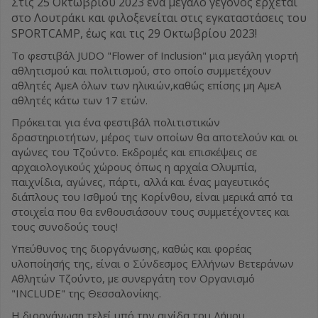
Στις 25 Οκτωβρίου 2023 ένα μεγάλο γεγονός έρχεται
στο Λουτράκι και φιλοξενείται στις εγκαταστάσεις του
SPORTCAMP, έως και τις 29 Οκτωβρίου 2023!
Το φεστιβάλ JUDO "Flower of Inclusion" μια μεγάλη γιορτή
αθλητισμού και πολιτισμού, στο οποίο συμμετέχουν
αθλητές ΑμεΑ όλων των ηλικιών,καθώς επίσης μη ΑμεΑ
αθλητές κάτω των 17 ετών.
Πρόκειται για ένα φεστιβάλ πολιτιστικών
δραστηριοτήτων, μέρος των οποίων θα αποτελούν και οι
αγώνες του Τζούντο. Εκδρομές και επισκέψεις σε
αρχαιολογικούς χώρους όπως η αρχαία Ολυμπία,
παιχνίδια, αγώνες, πάρτι, αλλά και ένας μαγευτικός
διάπλους του Ισθμού της Κορίνθου, είναι μερικά από τα
στοιχεία που θα ενθουσιάσουν τους συμμετέχοντες και
τους συνοδούς τους!
Υπεύθυνος της διοργάνωσης, καθώς και φορέας
υλοποίησής της, είναι ο Σύνδεσμος Ελλήνων Βετεράνων
Αθλητών Τζούντο, με συνεργάτη τον Οργανισμό
"INCLUDE" της Θεσσαλονίκης.
Η διοργάνωση τελεί υπό την αιγίδα του Δήμου