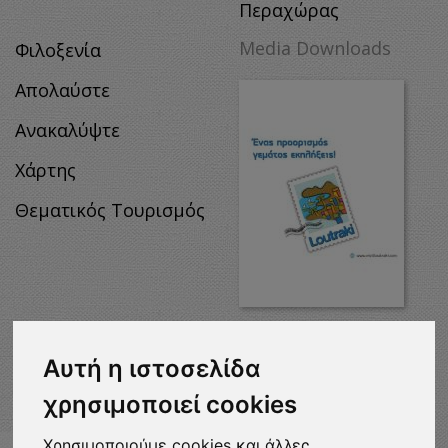
Περαχώρας
Media Downloads
Φιλοξενία
Απολαύστε
Ανακαλύψτε
Χάρτης
Θεματικός Τουρισμός
MEDIA
DOWNLOADS
Αυτή η ιστοσελίδα
χρησιμοποιεί cookies
Χρησιμοποιούμε cookies και άλλες