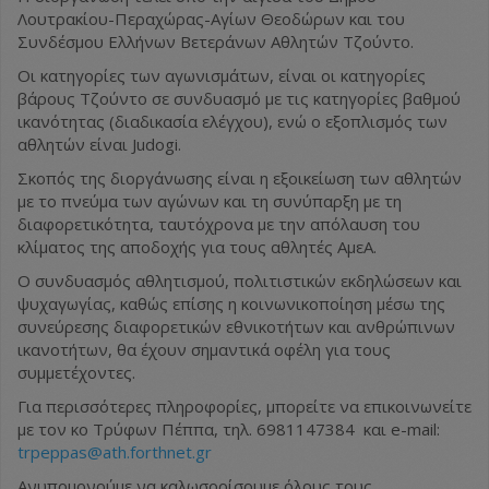
Λουτρακίου-Περαχώρας-Αγίων Θεοδώρων και του
Συνδέσμου Ελλήνων Βετεράνων Αθλητών Τζούντο.
Οι κατηγορίες των αγωνισμάτων, είναι οι κατηγορίες
βάρους Τζούντο σε συνδυασμό με τις κατηγορίες βαθμού
ικανότητας (διαδικασία ελέγχου), ενώ ο εξοπλισμός των
αθλητών είναι Judogi.
Σκοπός της διοργάνωσης είναι η εξοικείωση των αθλητών
με το πνεύμα των αγώνων και τη συνύπαρξη με τη
διαφορετικότητα, ταυτόχρονα με την απόλαυση του
κλίματος της αποδοχής για τους αθλητές ΑμεΑ.
Ο συνδυασμός αθλητισμού, πολιτιστικών εκδηλώσεων και
ψυχαγωγίας, καθώς επίσης η κοινωνικοποίηση μέσω της
συνεύρεσης διαφορετικών εθνικοτήτων και ανθρώπινων
ικανοτήτων, θα έχουν σημαντικά οφέλη για τους
συμμετέχοντες.
Για περισσότερες πληροφορίες, μπορείτε να επικοινωνείτε
με τον κο Τρύφων Πέππα, τηλ. 6981147384 και e-mail:
trpeppas@ath.forthnet.gr
Ανυπομονούμε να καλωσορίσουμε όλους τους