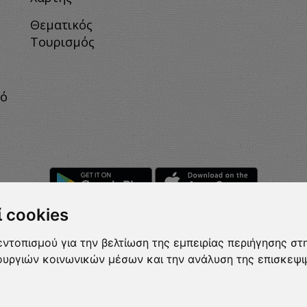
Θεματικός
Τουρισμός
κό
 cookies
ντοπισμού για την βελτίωση της εμπειρίας περιήγησης στη
τουργιών κοινωνικών μέσων και την ανάλυση της επισκεψι
Rights Reserved.
t
2