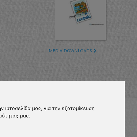
MEDIA DOWNLOADS
ν ιστοσελίδα μας, για την εξατομίκευση
eurocert-
μότητάς μας.
ripadvisor-
logo.png
13.png