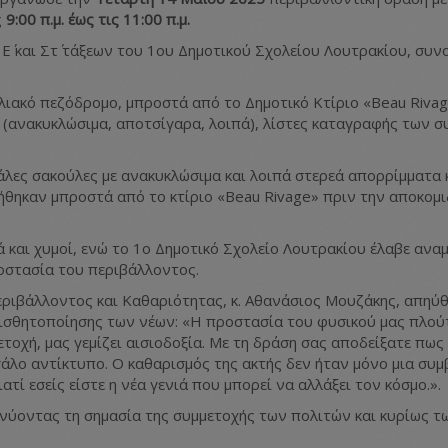
ς
9:00 π.μ. έως τις 11:00 π.μ.
Ε΄ και Στ΄ τάξεων του 1ου Δημοτικού Σχολείου Λουτρακίου, συν
λιακό πεζόδρομο, μπροστά από το Δημοτικό Κτίριο «Beau Riva
 (ανακυκλώσιμα, αποτσίγαρα, λοιπά), λίστες καταγραφής των 
λες σακούλες με ανακυκλώσιμα και λοιπά στερεά απορρίμματα κ
θηκαν μπροστά από το κτίριο «Beau Rivage» πριν την αποκομ
και χυμοί, ενώ το 1ο Δημοτικό Σχολείο Λουτρακίου έλαβε αναμ
οστασία του περιβάλλοντος.
εριβάλλοντος και Καθαριότητας, κ. Αθανάσιος Μουζάκης, απηύ
ισθητοποίησης των νέων: «Η προστασία του φυσικού μας πλούτο
τοχή, μας γεμίζει αισιοδοξία. Με τη δράση σας αποδείξατε πως
γάλο αντίκτυπο. Ο καθαρισμός της ακτής δεν ήταν μόνο μια συμ
τί εσείς είστε η νέα γενιά που μπορεί να αλλάξει τον κόσμο.».
νύοντας τη σημασία της συμμετοχής των πολιτών και κυρίως τ