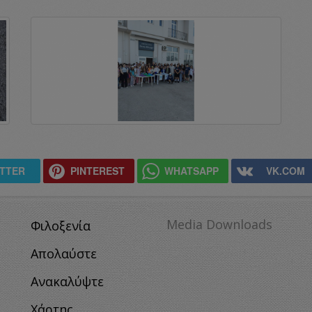
ITTER
PINTEREST
WHATSAPP
VK.COM
Media Downloads
Φιλοξενία
Απολαύστε
Ανακαλύψτε
Χάρτης