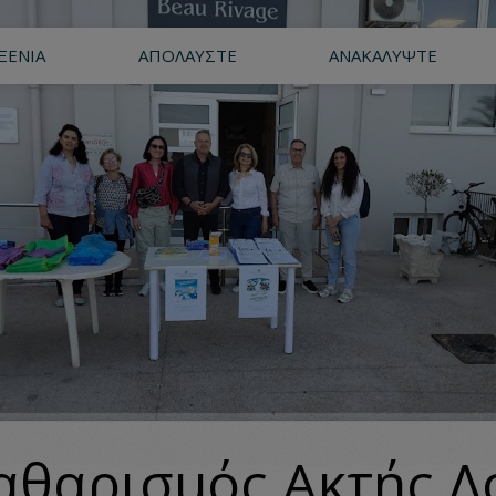
ΞΕΝΊΑ
ΑΠΟΛΑΎΣΤΕ
ΑΝΑΚΑΛΎΨΤΕ
αθαρισμός Ακτής Λ