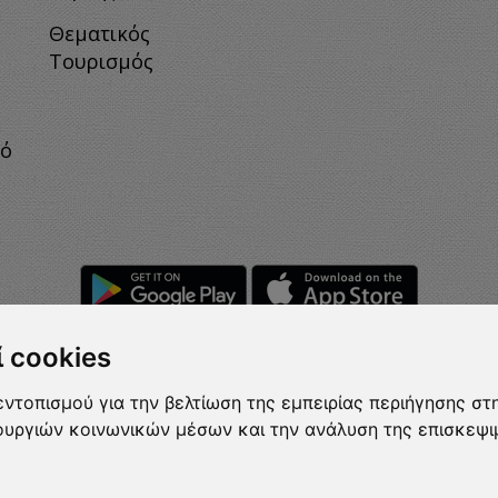
Θεματικός
Τουρισμός
κό
 cookies
ντοπισμού για την βελτίωση της εμπειρίας περιήγησης στη
Rights Reserved.
t
τουργιών κοινωνικών μέσων και την ανάλυση της επισκεψι
2