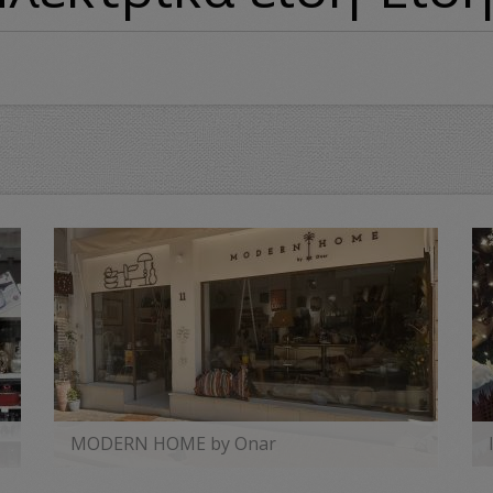
MODERN HOME by Onar
MORE