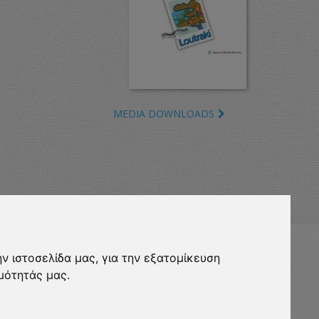
MEDIA DOWNLOADS
ν ιστοσελίδα μας, για την εξατομίκευση
eurocert-
ripadvisor-
μότητάς μας.
logo.png
13.png