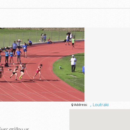
, Loutraki
Address:
νες στίβου με