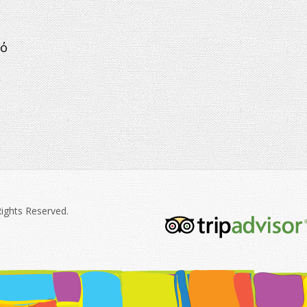
κό
Rights Reserved.
tripadvisor-
213.png