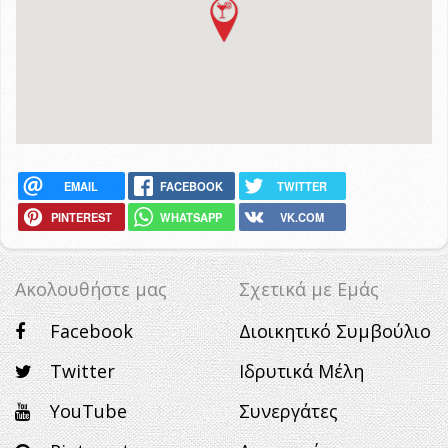
EMAIL
FACEBOOK
TWITTER
PINTEREST
WHATSAPP
VK.COM
Ακολουθήστε μας
Σχετικά με Eμάς
Facebook
Διοικητικό Συμβούλιο
Twitter
Ιδρυτικά Μέλη
YouTube
Συνεργάτες