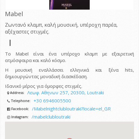
Mabel
Ζωντανό κλαμπ, καλή μουσική, υπέροχη παρέα,
αξέχαστες στιγμές.
Το Mabel είναι ένα υπέροχο κλαμπ με εξαιρετική
ατμόσφαιρα και καλό κόσμο.
Η μουσική εναλλάσσει ελληνικά και ξένα hits,
δημιουργώντας μοναδική διασκέδαση.
Ιδανικό μέρος για όμορφες στιγμές.
Λεωφ. Αθηνων 257, 20300, Loutraki
Address:
+30 6946005500
Telephone:
/Mabelnightclubloutraki?locale=el_GR
Facebook:
/mabelclubloutraki
Instagram: