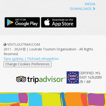
MEDIA
DOWNLOADS
VISITLOUTRAKI.COM
2011 - 2024
| Loutraki Tourism Organization - All Rights
Reserved.
Όροι χρήσης | Πολιτική απορρήτου
Change Cookies Preferences
eurocert-
tripadvisor-
logo.png
213.png