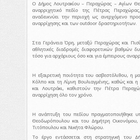
Ο Δήμος Λουτρακίου – Περαχώρας – Αγίων Θε
αναρριχητικό πεδίο της Πέτρας Περαχώρας
αναδεικνύει την περιοχή ως ανερχόμενο προ
αναρρίχησης και των outdoor δραστηριοτήτων.
Στα Γεράνεια Όρη, μεταξύ Περαχώρας και Πισ
αθλητικές διαδρομές διαφορετικών βαθμών δυ
τόσο για αρχάριους όσο και για έμπειρους αναρρ
Η εξαιρετική ποιότητα του ασβεστόλιθου, η μ
Κόλπο και τη Λίμνη Βουλιαγμένης, καθώς και 
και Λουτράκι, καθιστούν την Πέτρα Περαχώ
αναρρίχηση όλο τον χρόνο.
Η ανάπτυξη του πεδίου πραγματοποιήθηκε υ
Θεοδωρόπουλου και του Δημήτρη Οικονόμου, 
Τιτόπουλου και Νικήτα Φλώρου.
Το έργο εντάσσεται στη στρατηγική του Δ