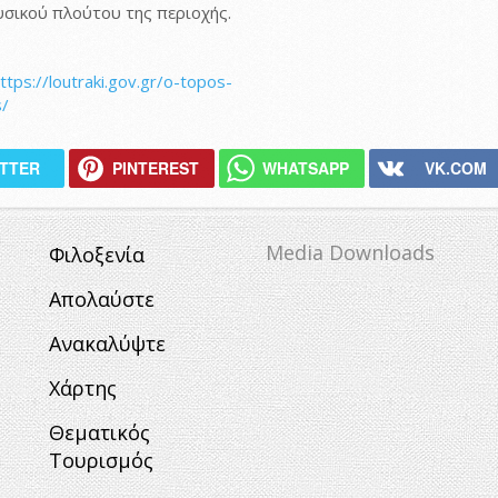
υσικού πλούτου της περιοχής.
ttps://loutraki.gov.gr/o-topos-
s/
ITTER
PINTEREST
WHATSAPP
VK.COM
Media Downloads
Φιλοξενία
Απολαύστε
Ανακαλύψτε
Χάρτης
Θεματικός
Τουρισμός