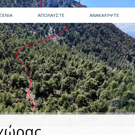
ΞΕΝΊΑ
ΑΠΟΛΑΎΣΤΕ
ΑΝΑΚΑΛΎΨΤΕ
χώρας