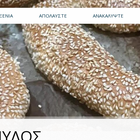
ΞΕΝΊΑ
ΑΠΟΛΑΎΣΤΕ
ΑΝΑΚΑΛΎΨΤΕ
ΜΥΛΟΣ