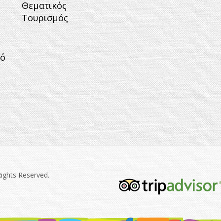
Θεματικός
Τουρισμός
κό
Rights Reserved.
tripadvisor-
213.png