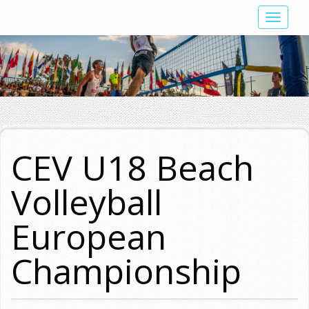
Skip
Toggle
to
navigat
main
content
CEV U18 Beach
Volleyball
European
Championship