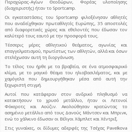
Περαχώρας-Αγίων Θεοδώρων, Φορέας υλοποίησης
(διαχειριστής) ήταν το Sportcamp.
Οι εγκαταστάσεις του Sportcamp φιλοξένησαν αθλητές
που αναδείχθηκαν πρωταθλητές Ευρώπης, 35 αποστολές
από διαφορετικές χώρες και εθελοντές που έδωσαν τον
καλύτερό τους εαυτό με την προσφορά τους.
Τέσσερις μέρες αθλητικού θεάματος, αγωνίας και
επαγγελματισμού, πρωτίστως των αθλητών, αλλά και όσων
στελέχωσαν αυτή τη διοργάνωση.
Το τέλος του ήρθε με τα βραβεία, σε ένα ατμοσφαιρικό
κλίμα, με το μαγικό θέαμα του ηλιοβασιλέματος, και με
χαμόγελα που δημιουργήθηκαν μέσα από αυτή την
ξεχωριστή στιγμή.
Αυτοί που κατάφεραν στον ανδρικό πληθυσμό να
κατακτήσουν το χρυσό μετάλλιο, ήταν οι Λετονοί
Φόκεροτς και Αούζιν. Ακολούθησαν κρατώντας το
ασημένιο μετάλλιο από τους Δανούς Μάντσεν και Μπρινκ,
ενώ το χάλκινο έδωσαν οι Βέλγοι Χάμπλετ και Χέντριξ.
Στις γυναίκες, οι δίδυμες αδερφές της Τσέχας Pavelkova