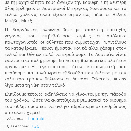
με τη μαχητικότητα τους άγγιξαν την κορυφή. Στη δεύτερη
θέση βρέθηκαν οι Αυστριακοί Μπέργκερ, Χοενάουερ και το
τελικό χάλκινο, αλλά εξίσου σημαντικό, πήρε οι Βέλγοι
Μπέβο, Μπεξ.
Η διοργάνωση ολοκληρώθηκε με απόλυτη επιτυχία,
γεγονός που επιβεβαίωσαν κυρίως οι απόλυτοι
πρωταγωνιστές, οι αθλητές που συμμετείχαν: "Επιτέλους
τα καταφέραμε. Πέρυσι ήμασταν κοντά αλλά χάσαμε στον
τελικό και θέλαμε πολύ να κερδίσουμε. Το Λουτράκι είναι
φανταστικό πόλη, μέναμε δίπλα στη θάλασσα και όλα ήταν
οργανωμένα.Η εγκατάσταση ήταν καταπληκτική και
περάσαμε μια πολύ ωραία εβδομάδα που έκλεισε με τον
καλύτερο τρόπο» δήλωσαν οι Λετονοί Fokerots, Auzins
λίγο μετά τη νίκη στον τελικό.
Ελπίζουμε τέτοιες εκδηλώσεις να γίνονται με την πάροδο
του χρόνου, ώστε να αναπτύξουμε βιωματικά το αίσθημα
του αθλητισμού και να αλληλεπιδράσουμε με ανθρώπους
από άλλες χώρες!
, Loutraki
Address:
+30
Telephone: